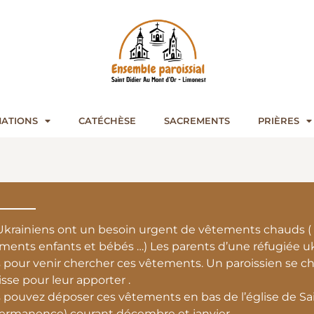
ATIONS
CATÉCHÈSE
SACREMENTS
PRIÈRES
Ukrainiens ont un besoin urgent de vête
ments chauds ( 
ments enfants et bébés …) Les parents d’une réfugiée ukr
s pour venir chercher ces vêtements. Un paroissien se c
isse pour leur apporter .
 pouvez déposer ces vêtements en bas de l’église de Sai
ermanence) courant décembre et janvier .