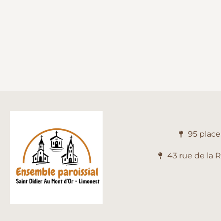
95 plac
43 rue de la 