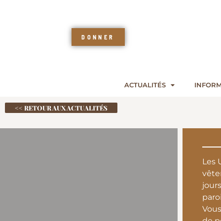
DONNER
ACTUALITÉS
INFORM
<< RETOUR AUX ACTUALITÉS
Les 
vête
jour
paro
Vous
de p