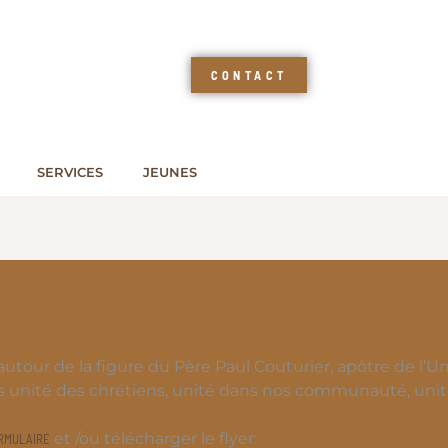
CONTACT
SERVICES
JEUNES
utour de la figure du Père Paul Couturier, apôtre de l’Un
s unité des chrétiens, unité dans nos communauté, unité
et /ou télécharger le flyer:
RMULAIRE