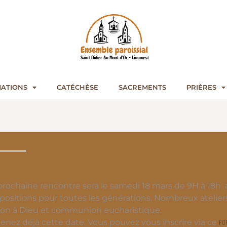
ATIONS
CATÉCHÈSE
SACREMENTS
PRIÈRES
prochaine rencontre sera le samedi 18 mars de 9H à 18h a
positions pour toutes les générations. Nombreux atelier
on à Dieu et communion eucharistique.
enez déjà cette date. Vous pouvez vous inscrire via ce
FO