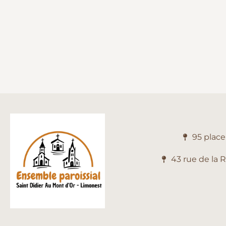
95 plac
43 rue de la 