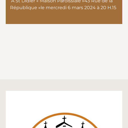
A St Didier « Maison Paroissiale »43 Rue de la
République »le mercredi 6 mars 2024 à 20 H.15