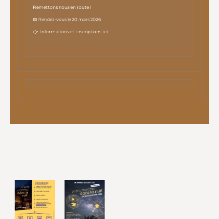
Remettons nous en route !
📅 Rendez-vous le 20 mars 2026
👉 Informations et inscriptions ici :