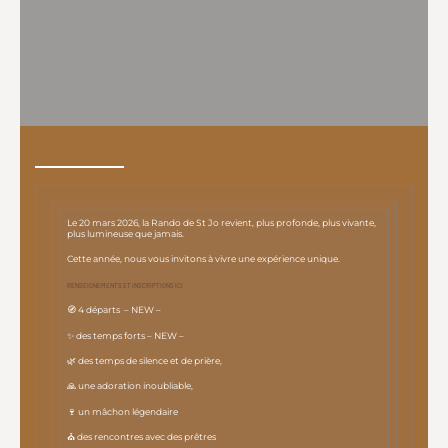
Le 20 mars 2026, la
Rando
de St
Jo
revient, plus profonde, plus vivante,
plus lumineuse que jamais.
Cette année, nous vous invitons à vivre une expérience unique.
RENSEIGNEMENTS ET INSCRIPTIONS ICI
🧭 4 départs – NEW –
✨ des temps forts – NEW –
🌿 des temps de silence et de prière,
🙏 une adoration inoubliable,
🍷 un mâchon légendaire
⛪ des rencontres avec des prêtres