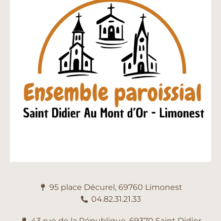
95 place Décurel, 69760 Limonest
04.82.31.21.33
43 rue de la République, 69370 Saint Didier