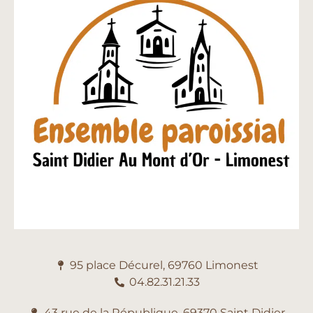
95 place Décurel, 69760 Limonest
04.82.31.21.33
43 rue de la République, 69370 Saint Didier