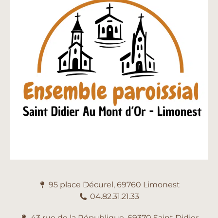
95 place Décurel, 69760 Limonest
04.82.31.21.33
43 rue de la République, 69370 Saint Didier