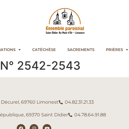
ATIONS
CATÉCHÈSE
SACREMENTS
PRIÈRES
al N° 2542-2543
e Décurel, 69760 Limonest
04.82.31.21.33
République, 69370 Saint Didier
04.78.64.91.88