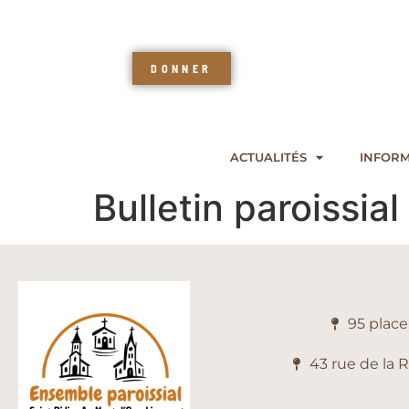
DONNER
ACTUALITÉS
INFORM
Bulletin paroissia
95 plac
43 rue de la 