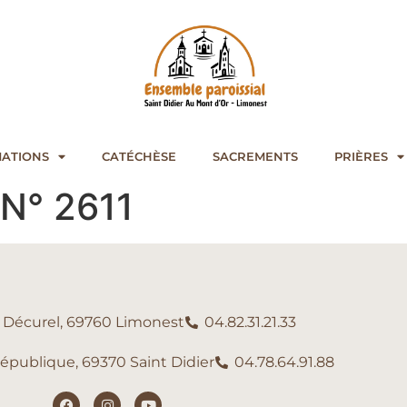
ATIONS
CATÉCHÈSE
SACREMENTS
PRIÈRES
l N° 2611
e Décurel, 69760 Limonest
04.82.31.21.33
République, 69370 Saint Didier
04.78.64.91.88