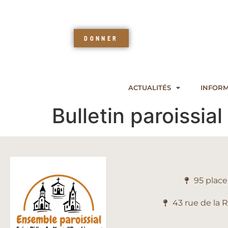
DONNER
ACTUALITÉS
INFORM
Bulletin paroissia
95 plac
43 rue de la 