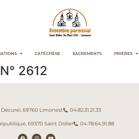
ATIONS
CATÉCHÈSE
SACREMENTS
PRIÈRES
l N° 2612
e Décurel, 69760 Limonest
04.82.31.21.33
République, 69370 Saint Didier
04.78.64.91.88