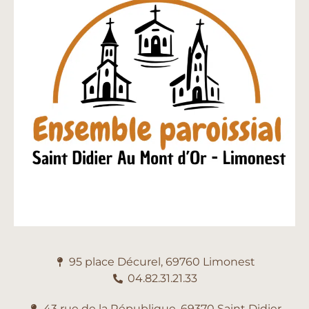
95 place Décurel, 69760 Limonest
04.82.31.21.33
43 rue de la République, 69370 Saint Didier