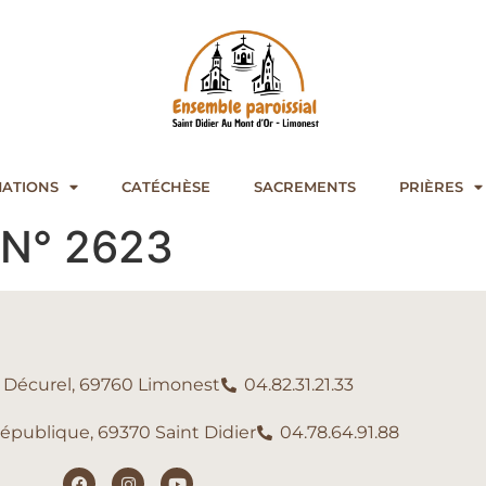
ATIONS
CATÉCHÈSE
SACREMENTS
PRIÈRES
l N° 2623
e Décurel, 69760 Limonest
04.82.31.21.33
République, 69370 Saint Didier
04.78.64.91.88