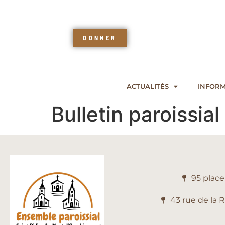
DONNER
ACTUALITÉS
INFORM
Bulletin paroissia
95 plac
43 rue de la 