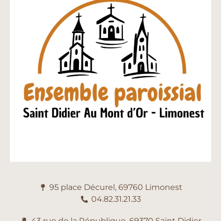
95 place Décurel, 69760 Limonest
04.82.31.21.33
43 rue de la République, 69370 Saint Didier