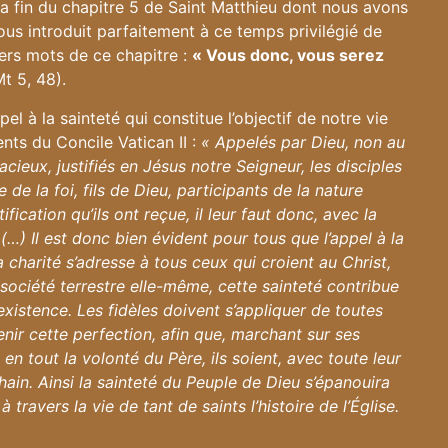
a fin du chapitre 5 de Saint Matthieu dont nous avons
us introduit parfaitement à ce temps privilégié de
iers mots de ce chapitre :
« Vous donc, vous serez
Mt 5, 48).
 à la sainteté qui constitue l’objectif de notre vie
ts du Concile Vatican II :
« Appelés par Dieu, non au
cieux, justifiés en Jésus notre Seigneur, les disciples
e la foi, fils de Dieu, participants de la nature
fication qu’ils ont reçue, il leur faut donc, avec la
 (…) Il est donc bien évident pour tous que l’appel à la
a charité s’adresse à tous ceux qui croient au Christ,
a société terrestre elle-même, cette sainteté contribue
xistence. Les fidèles doivent s’appliquer de toutes
nir cette perfection, afin que, marchant sur ses
n tout la volonté du Père, ils soient, avec toute leur
ain. Ainsi la sainteté du Peuple de Dieu s’épanouira
ravers la vie de tant de saints l’histoire de l’Église.