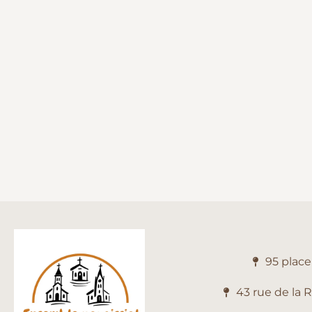
95 plac
43 rue de la 