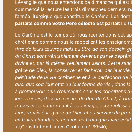
L’évangile que nous entendons ce dimanche qui est l
commencé la lecture les trois dimanches derniers, no
l’année liturgique que constitue le Carême. Les dern
parfaits comme votre Père céleste est parfait ! »
(
Le Carême est le temps où nous réentendons cet appel
chrétienne comme nous le rappellent les enseignemen
titre de leurs œuvres mais au titre de son dessein gra
du Christ sont véritablement devenus par le baptême d
divine et, par là même, réellement saints. Cette sancti
grâce de Dieu, la conserver et l’achever par leur vie.
plénitude de la vie chrétienne et à la perfection de l
quel que soit leur état ou leur forme de vie ; dans l
à promouvoir plus d’humanité dans les conditions d’e
leurs forces, dans la mesure du don du Christ, à obte
traces et se conformant à son image, accomplissant e
âme, voués à la gloire de Dieu et au service du proch
en fruits abondants, comme en témoigne avec éclat à t
»
(Constitution Lumen Gentium n° 39-40).