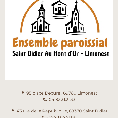
95 place Décurel, 69760 Limonest
04.82.31.21.33
43 rue de la République, 69370 Saint Didier
04.78.64.91.88