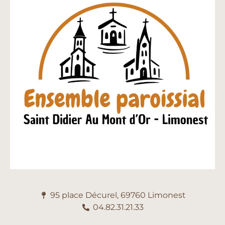
95 place Décurel, 69760 Limonest
04.82.31.21.33