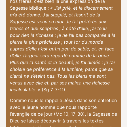
nos frères, c’est bien là une expression de la
Sagesse biblique :
«
J’ai prié,
et le discernement
m’a été donné.
J’ai supplié,
et l’esprit de la
Sagesse est venu en moi. Je l’ai préférée aux
trônes et aux sceptres ;
à côté d’elle, j’ai tenu
pour rien la richesse ; je ne l’ai pas comparée à la
pierre la plus précieuse ;
tout l’or du monde
auprès d’elle n’est qu’un peu de sable,
et, en face
d’elle, l’argent sera regardé comme de la boue.
Plus que la santé et la beauté, je l’ai aimée ;
je l’ai
choisie de préférence à la lumière,
parce que sa
clarté ne s’éteint pas. Tous les biens me sont
venus avec elle
et, par ses mains, une richesse
incalculable. »
(Sg 7, 7-11).
Comme nous le rappelle Jésus dans son entretien
avec le jeune homme que nous rapporte
l’évangile de ce jour (Mc 10, 17-30), la Sagesse de
Dieu se laisse découvrir à travers les textes