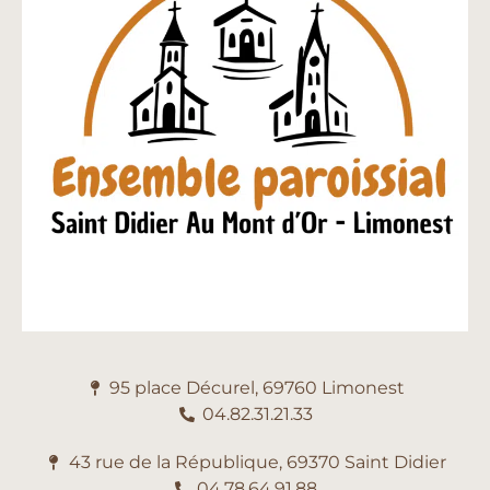
95 place Décurel, 69760 Limonest
04.82.31.21.33
43 rue de la République, 69370 Saint Didier
04.78.64.91.88