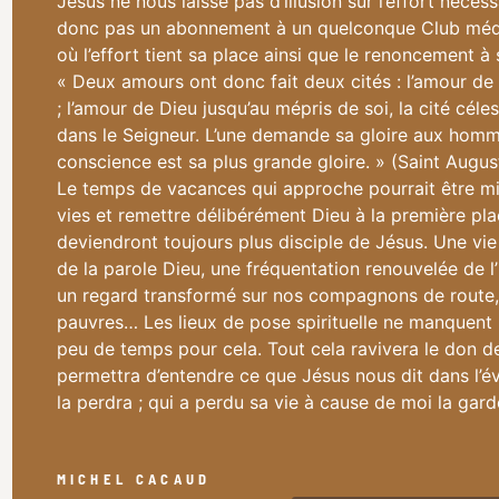
Jésus ne nous laisse pas d’illusion sur l’effort nécessa
donc pas un abonnement à un quelconque Club médi
où l’effort tient sa place ainsi que le renoncement à
« Deux amours ont donc fait deux cités : l’amour de s
; l’amour de Dieu jusqu’au mépris de soi, la cité céles
dans le Seigneur. L’une demande sa gloire aux homme
conscience est sa plus grande gloire. » (Saint August
Le temps de vacances qui approche pourrait être mis 
vies et remettre délibérément Dieu à la première pl
deviendront toujours plus disciple de Jésus. Une vie 
de la parole Dieu, une fréquentation renouvelée de l
un regard transformé sur nos compagnons de route, 
pauvres… Les lieux de pose spirituelle ne manquent p
peu de temps pour cela. Tout cela ravivera le don d
permettra d’entendre ce que Jésus nous dit dans l’év
la perdra ; qui a perdu sa vie à cause de moi la gard
MICHEL CACAUD