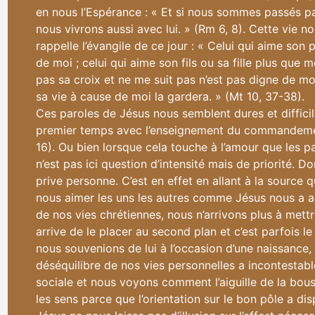
en nous l’Espérance : « Et si nous sommes passés pa
nous vivrons aussi avec lui. » (Rm 6, 8). Cette vie 
rappelle l’évangile de ce jour : « Celui qui aime son
de moi ; celui qui aime son fils ou sa fille plus que 
pas sa croix et ne me suit pas n’est pas digne de moi
sa vie à cause de moi la gardera. » (Mt 10, 37-38).
Ces paroles de Jésus nous semblent dures et difficil
premier temps avec l’enseignement du commandement
16). Ou bien lorsque cela touche à l’amour que les pa
n’est pas ici question d’intensité mais de priorité. D
prive personne. C’est en effet en allant à la source 
nous aimer les uns les autres comme Jésus nous a aim
de nos vies chrétiennes, nous n’arrivons plus à mettr
arrive de le placer au second plan et c’est parfois le 
nous souvenions de lui à l’occasion d’une naissance,
déséquilibre de nos vies personnelles a incontestab
sociale et nous voyons comment l’aiguille de la bou
les sens parce que l’orientation sur le bon pôle a dis