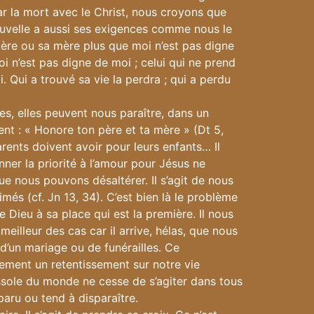
r la mort avec le Christ, nous croyons que
nouvelle a aussi ses exigences comme nous le
 père ou sa mère plus que moi n’est pas digne
moi n’est pas digne de moi ; celui qui ne prend
. Qui a trouvé sa vie la perdra ; qui a perdu
es, elles peuvent nous paraître, dans un
 : « Honore ton père et ta mère » (Dt 5,
rents doivent avoir pour leurs enfants… Il
onner la priorité à l’amour pour Jésus ne
que nous pouvons désaltérer. Il s’agit de nous
és (cf. Jn 13, 34). C’est bien là le problème
e Dieu à sa place qui est la première. Il nous
meilleur des cas car il arrive, hélas, que nous
 d’un mariage ou de funérailles. Ce
lement un retentissement sur notre vie
ssole du monde ne cesse de s’agiter dans tous
paru ou tend à disparaître.