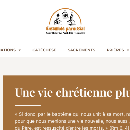
ATIONS
CATÉCHÈSE
SACREMENTS
PRIÈRES
Une vie chrétienne pl
« Si donc, par le baptême qui nous unit à sa mort, n
pour que nous menions une vie nouvelle, nous aussi,
du Père, est ressuscité d’entre les morts. » (Rm 6, 4)