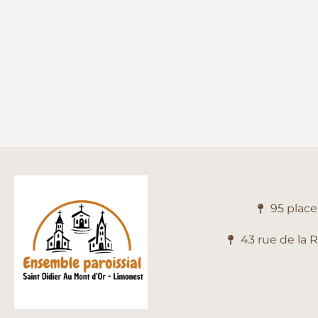
95 plac
43 rue de la 