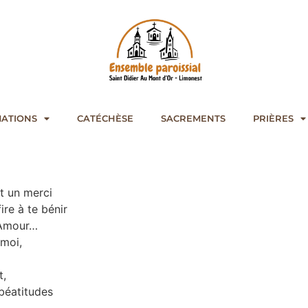
ATIONS
CATÉCHÈSE
SACREMENTS
PRIÈRES
t un merci
ire à te bénir
n Amour…
 moi,
t,
béatitudes