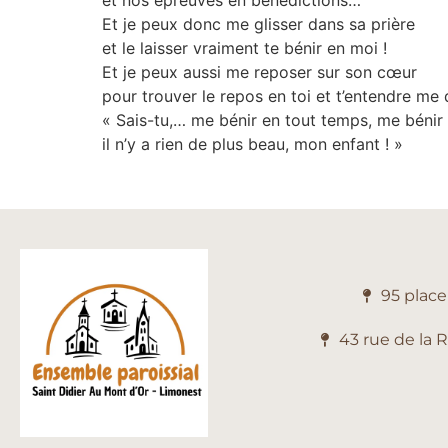
et nos épreuves en bénédictions…
Et je peux donc me glisser dans sa prière
et le laisser vraiment te bénir en moi !
Et je peux aussi me reposer sur son cœur
pour trouver le repos en toi et t’entendre me d
« Sais-tu,… me bénir en tout temps, me bénir 
il n’y a rien de plus beau, mon enfant ! »
95 plac
43 rue de la 