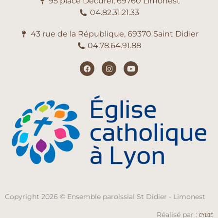
95 place Décurel, 69760 Limonest
04.82.31.21.33
43 rue de la République, 69370 Saint Didier
04.78.64.91.88
Copyright 2026 © Ensemble paroissial St Didier - Limonest
Réalisé par :
CYLOÉ