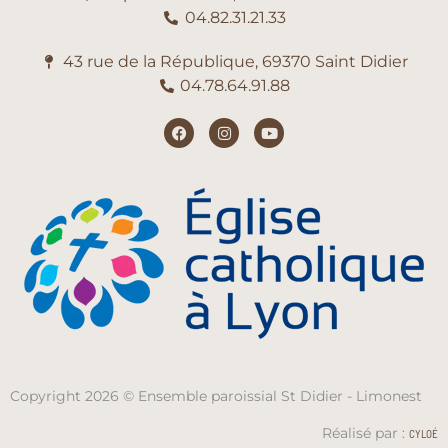
04.82.31.21.33
43 rue de la République, 69370 Saint Didier
04.78.64.91.88
Copyright 2026 © Ensemble paroissial St Didier - Limonest
Réalisé par :
CYLOÉ